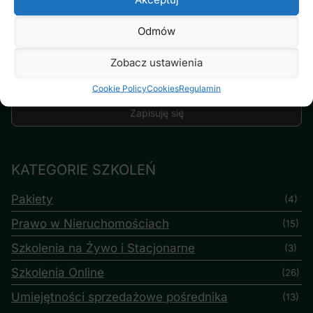
Email
Odmów
Zobacz ustawienia
Zapisując się akceptuję politykę prywatności i regulamin
symen24.pl
Cookie Policy
Cookies
Regulamin
KATEGORIE SZKOLEŃ
Pakiety
(4)
Prawo w Nieruchomościach
(15)
Szkolenia na Żywo i Stacjonarne
(3)
Szkolenia Online
(26)
Umiejętności sprzedażowe pośrednika
(13)