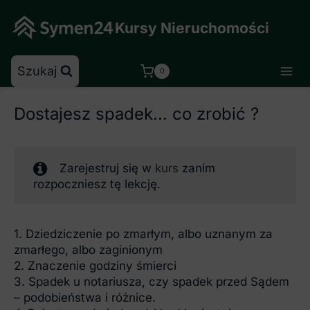
Skip
to
Kursy Nieruchomości
content
Szukaj
0
Dostajesz spadek… co zrobić ?
Zarejestruj się w
kurs
zanim
rozpoczniesz tę lekcję.
1. Dziedziczenie po zmarłym, albo uznanym za
zmarłego, albo zaginionym
2. Znaczenie godziny śmierci
3. Spadek u notariusza, czy spadek przed Sądem
– podobieństwa i różnice.