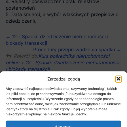
4. Rejestry poświadczeń i braki rejestrów
postanowień
5. Data śmierci, a wybór właściwych przepisów o
dziedziczeniu
12.- Spadki: dziedziczenie nieruchomości i
blokady transakcji
Procedury przeprowadzenia spadku
Powrót do:
Kurs pośrednika nieruchomości
online
>
12.- Spadki: dziedziczenie nieruchomości
i blokady transakcji
Zarządzaj zgodą
Aby zapewnić najlepsze doświadczenia, używamy technologii, takich
jak pliki cookie, do przechowywania i/lub uzyskiwania dostępu do
informacji o urządzeniu. Wyrażenie zgody na te technologie pozwoli
nam przetwarzać dane, takie jak zachowanie przeglądania lub unikalne
SUBSKRYBUJ NASZ BIULETYN
identyfikatory na tej stronie. Brak zgody lub jej wycofanie może
niekorzystnie wpłynąć na niektóre funkcje i cechy.
Śledź na bieżąco wydarzenia z rynku
nieruchomości
Akceptuj