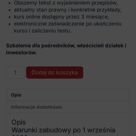
Obszerny tekst z wyjaśnieniem przepisów,
aktualny stan prawny i konkretne przykłady,
kurs online dostępny przez 3 miesiące,
elektroniczne zaświadczenie po ukończeniu
kursu i zaliczeniu testu.
Szkolenie dla pośredników, właścicieli działek i
inwestorów.
ilość
Dodaj do koszyka
Jak
uzyskać
decyzję
Opis
o
warunkach
Informacje dodatkowe
zabudowy
-
Opis
kurs
Warunki zabudowy po 1 września
online