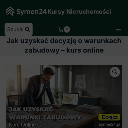
Skip
to
Kursy Nieruchomości
content
Szukaj
0
Jak uzyskać decyzję o warunkach
zabudowy – kurs online