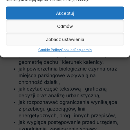
jak sprawdzić dostęp do drogi publicznej,
możliwość wykonania zjazdu i dostępność
Akceptuj
infrastruktury,
jak urząd wyznacza obszar analizowany i
Odmów
wybiera zabudowę porównawczą,
jak ustalane są linia zabudowy,
Zobacz ustawienia
intensywność, powierzchnia zabudowy i
szerokość elewacji frontowej,
Cookie Policy
Cookies
Regulamin
jak wyznacza się wysokość budynku,
geometrię dachu i kierunek kalenicy,
jak powierzchnia biologicznie czynna oraz
miejsca parkingowe wpływają na
chłonność działki,
jak czytać część tekstową i graficzną
decyzji oraz analizę urbanistyczną,
jak rozpoznawać ograniczenia wynikające
z przebiegu gazociągów, linii
energetycznych, dróg i innych przepisów,
jak wygląda postępowanie przed urzędem,
uzgodnienia, zawieszenie sprawy i