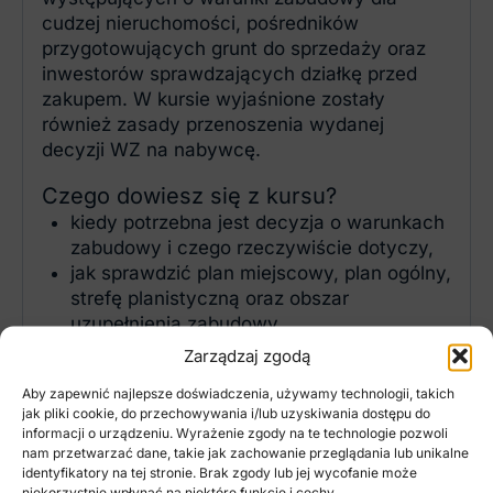
cudzej nieruchomości, pośredników
przygotowujących grunt do sprzedaży oraz
inwestorów sprawdzających działkę przed
zakupem. W kursie wyjaśnione zostały
również zasady przenoszenia wydanej
decyzji WZ na nabywcę.
Czego dowiesz się z kursu?
kiedy potrzebna jest decyzja o warunkach
zabudowy i czego rzeczywiście dotyczy,
jak sprawdzić plan miejscowy, plan ogólny,
strefę planistyczną oraz obszar
uzupełnienia zabudowy,
jak ocenić potencjał działki przed zakupem
Zarządzaj zgodą
lub przyjęciem jej do sprzedaży,
Aby zapewnić najlepsze doświadczenia, używamy technologii, takich
jak określić teren inwestycji i przygotować
jak pliki cookie, do przechowywania i/lub uzyskiwania dostępu do
wniosek o wydanie decyzji WZ,
informacji o urządzeniu. Wyrażenie zgody na te technologie pozwoli
jakie mapy, informacje i parametry należy
nam przetwarzać dane, takie jak zachowanie przeglądania lub unikalne
identyfikatory na tej stronie. Brak zgody lub jej wycofanie może
dołączyć do wniosku,
niekorzystnie wpłynąć na niektóre funkcje i cechy.