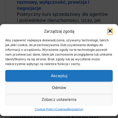
rozmowy, wyłączność, prowizja i
negocjacje
Praktyczny kurs sprzedażowy dla agentów
i pośredników nieruchomości. Uczy, jak
prowadzić rozmowy z klientami: od
Zarządzaj zgodą
pierwszego telefonu, przez rozmowę o
wyłączności i prowizji, aż po negocjacje i
Aby zapewnić najlepsze doświadczenia, używamy technologii, takich
finalizację transakcji.
jak pliki cookie, do przechowywania i/lub uzyskiwania dostępu do
informacji o urządzeniu. Wyrażenie zgody na te technologie pozwoli
Biblioteka Case Study Rynku
nam przetwarzać dane, takie jak zachowanie przeglądania lub unikalne
Nieruchomości
identyfikatory na tej stronie. Brak zgody lub jej wycofanie może
Zbiór prawdziwych historii, materiałów
niekorzystnie wpłynąć na niektóre funkcje i cechy.
filmowych i obszernych analiz tekstowych
opartych na realnych sytuacjach z pracy
Akceptuj
pośrednika. Pokazuje trudne rozmowy,
błędy, decyzje klientów, negocjacje i
Odmów
sytuacje, które wpływają na wynik
transakcji.
Zobacz ustawienia
Cookie Policy
Cookies
Regulamin
Jeśli chcesz dokładnie sprawdzić
zawartość poszczególnych kursów oraz