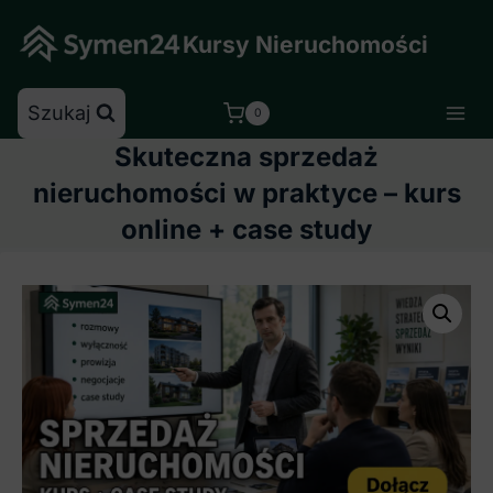
Skip
to
Kursy Nieruchomości
content
Szukaj
0
Skuteczna sprzedaż
nieruchomości w praktyce – kurs
online + case study