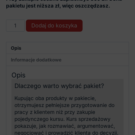
pakietu jest niższa zł, więc oszczędzasz.
ilość
Dodaj do koszyka
Skuteczna
sprzedaż
nieruchomości
Opis
w
praktyce
Informacje dodatkowe
–
kurs
Opis
online
+
Dlaczego warto wybrać pakiet?
case
Kupując oba produkty w pakiecie,
study
otrzymujesz pełniejsze przygotowanie do
pracy z klientem niż przy zakupie
pojedynczego kursu. Kurs sprzedażowy
pokazuje, jak rozmawiać, argumentować,
negocjować i prowadzić klienta do decyzji.