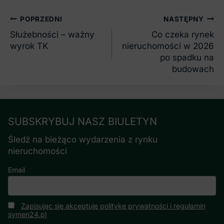
Nawigacja
POPRZEDNI
NASTĘPNY
wpisu
Służebności – ważny
Co czeka rynek
wyrok TK
nieruchomości w 2026
po spadku na
budowach
SUBSKRYBUJ NASZ BIULETYN
Śledź na bieżąco wydarzenia z rynku
nieruchomości
Email
Zapisując się akceptuję politykę prywatności i regulamin
symen24.pl