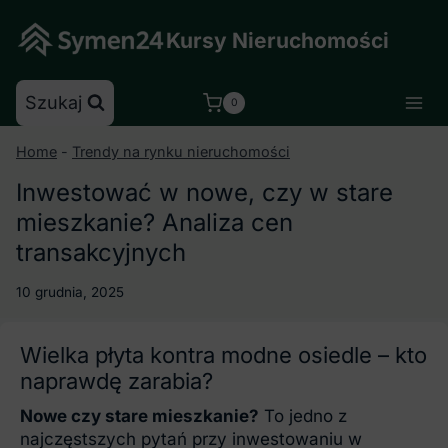
Skip
to
Kursy Nieruchomości
content
Szukaj
0
Home
-
Trendy na rynku nieruchomości
Inwestować w nowe, czy w stare
mieszkanie? Analiza cen
transakcyjnych
10 grudnia, 2025
Wielka płyta kontra modne osiedle – kto
naprawdę zarabia?
Nowe czy stare mieszkanie?
To jedno z
najczęstszych pytań przy inwestowaniu w