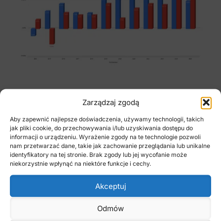
Zarządzaj zgodą
ROZDZIAŁY:
00:00 O czy i dlaczego będzie mowa
Aby zapewnić najlepsze doświadczenia, używamy technologii, takich
jak pliki cookie, do przechowywania i/lub uzyskiwania dostępu do
02:40 Porównanie zmian cen na starym i
informacji o urządzeniu. Wyrażenie zgody na te technologie pozwoli
nowym osiedlu mieszkaniowym
nam przetwarzać dane, takie jak zachowanie przeglądania lub unikalne
08:45 Czy zamykamy właśnie cykl na rynku
identyfikatory na tej stronie. Brak zgody lub jej wycofanie może
niekorzystnie wpłynąć na niektóre funkcje i cechy.
mieszkań
11:05 Jak różnią się wzrosty cen na starym
Akceptuj
osiedlu w centrum i nowym osiedlu na
obrzeżach miasta
Odmów
22:00 Czy lokalizacja to naprawdę