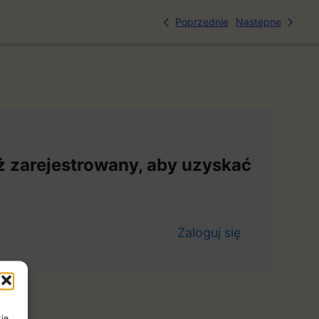
Poprzednie
Następne
już zarejestrowany, aby uzyskać
Zaloguj się
ie,