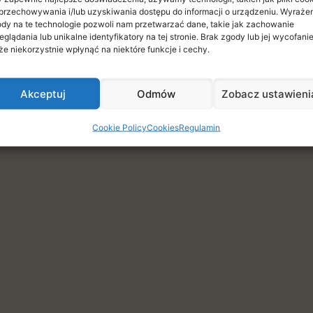
e
przechowywania i/lub uzyskiwania dostępu do informacji o urządzeniu. Wyraże
dy na te technologie pozwoli nam przetwarzać dane, takie jak zachowanie
eglądania lub unikalne identyfikatory na tej stronie. Brak zgody lub jej wycofani
e niekorzystnie wpłynąć na niektóre funkcje i cechy.
Akceptuj
Odmów
Zobacz ustawieni
Cookie Policy
Cookies
Regulamin