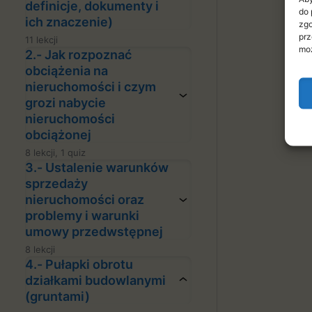
definicje, dokumenty i
edn
pn
do 
ie
ich znaczenie)
zgo
prz
11 lekcji
moż
2.- Jak rozpoznać
obciążenia na
nieruchomości i czym
grozi nabycie
nieruchomości
obciążonej
8 lekcji, 1 quiz
3.- Ustalenie warunków
sprzedaży
nieruchomości oraz
problemy i warunki
umowy przedwstępnej
8 lekcji
4.- Pułapki obrotu
działkami budowlanymi
(gruntami)