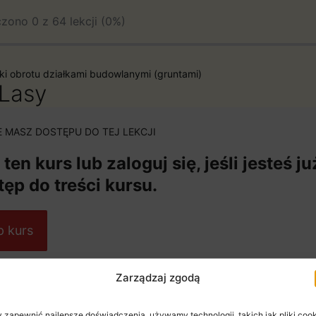
zono 0 z 64 lekcji (0%)
pki obrotu działkami budowlanymi (gruntami)
 Lasy
E MASZ DOSTĘPU DO TEJ LEKCJI
ten kurs lub zaloguj się, jeśli jesteś 
tęp do treści kursu.
p kurs
Zarządzaj zgodą
 zapewnić najlepsze doświadczenia, używamy technologii, takich jak pliki cook