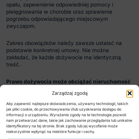
opału, zapewnienie odpowiedniej pomocy i
pielęgnowania w chorobie oraz sprawienie
pogrzebu odpowiadającego miejscowym
zwyczajom.
Zakres obowiązków należy zawsze ustalać na
podstawie konkretnej umowy. Nie można
zakładać, że każde dożywocie ma identyczną
treść.
Prawo dożywocia może obciążać nieruchomość
pomimo braku wpisu do księgi wieczystej.
Zarządzaj zgodą
Rękojmia wiary publicznej ksiąg wieczystych nie
działa przeciwko temu prawu. Oznacza to, że
Aby zapewnić najlepsze doświadczenia, używamy technologii, takich
jak pliki cookie, do przechowywania i/lub uzyskiwania dostępu do
nabycie nieruchomości od osoby wpisanej jako
informacji o urządzeniu. Wyrażenie zgody na te technologie pozwoli
właściciel nie musi prowadzić do wygaśnięcia
nam przetwarzać dane, takie jak zachowanie przeglądania lub unikalne
niewpisanego dożywocia.
identyfikatory na tej stronie. Brak zgody lub jej wycofanie może
niekorzystnie wpłynąć na niektóre funkcje i cechy.