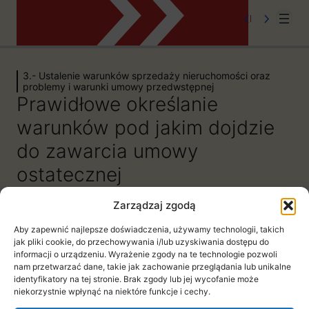
Prawo w obr
Przejdź
do
3.- Ustalenie warunków sprzedaży nieruchomości oraz
problemy i warunki umowy przedwstępnej
treści
Nawigacja
Prawidłowe określanie
Moduły z lekcjami możesz zwijać i rozwijać.
warunków pod jakim dojdzie
Pomoc
do zawarcia umowy
ostatecznej
Strona główna symen24.pl
Zarządzaj zgodą
NIE MASZ DOSTĘPU DO TEJ LEKCJI
1.- Sprawdzanie stanu prawnego
Aby zapewnić najlepsze doświadczenia, używamy technologii, takich
Kup ten kurs lub zaloguj się, jeśli
nieruchomości (pojęcia, definicje,
jak pliki cookie, do przechowywania i/lub uzyskiwania dostępu do
informacji o urządzeniu. Wyrażenie zgody na te technologie pozwoli
dokumenty i ich znaczenie)
jesteś już zarejestrowany, aby
nam przetwarzać dane, takie jak zachowanie przeglądania lub unikalne
11 lekcji
identyfikatory na tej stronie. Brak zgody lub jej wycofanie może
uzyskać dostęp do treści kursu.
2.- Jak rozpoznać obciążenia na
niekorzystnie wpłynąć na niektóre funkcje i cechy.