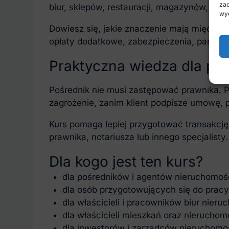
zac
biur, sklepów, restauracji, magazynów, hal
wyc
Dowiesz się, jakie znaczenie mają między 
opłaty dodatkowe, zabezpieczenia, parking
Praktyczna wiedza dla po
Pośrednik nie musi zastępować prawnika. 
zagrożenie, zanim klient podpisze umowę, 
Kurs pomaga lepiej przygotować transakcję
prawnika, notariusza lub innego specjalisty.
Dla kogo jest ten kurs?
dla pośredników i agentów nieruchomośc
dla osób przygotowujących się do pracy
dla właścicieli i pracowników biur nieru
dla właścicieli mieszkań oraz nierucho
dla inwestorów i zarządców nieruchomoś