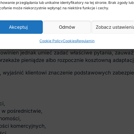
howanie przeglądania lub unikalne identyfikatory na tej stronie. Brak zgody lub 
, budynków i gruntów.
ofanie może niekorzystnie wpłynąć na niektóre funkcje i cechy.
innymi czas trwania umowy, nakłady na adaptację, okr
, dostawy, reklamy, podnajem, zakaz konkurencji oraz 
Akceptuj
Odmów
Zobacz ustawieni
średnika
Cookie Policy
Cookies
Regulamin
Powinien jednak umieć zadać właściwe pytania, zauważ
przekaże pieniądze albo rozpocznie kosztowną adaptację
, wyjaśnić klientowi znaczenie podstawowych zabezpiec
i,
 w pośrednictwie,
chomości,
mości komercyjnych,
ci.