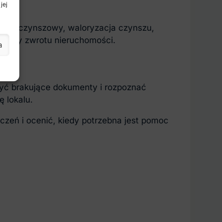
jej
es bezczynszowy, waloryzacja czynszu,
zasady zwrotu nieruchomości.
a
yć brakujące dokumenty i rozpoznać
 lokalu.
zeń i ocenić, kiedy potrzebna jest pomoc