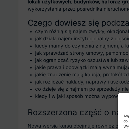
lokali użytkowych, budynków, hal oraz gr
wykorzystania przez pośrednika nieruchomo
Czego dowiesz się podcza
czym różnią się najem zwykły, okazjonaln
jak działa najem instytucjonalny z dojśc
kiedy mamy do czynienia z najmem, a ki
jak sprawdzać strony umowy, pełnomocni
jak ograniczać ryzyko oszustwa lub za
jakie prawa i obowiązki mają wynajmują
jakie znaczenie mają kaucja, protokół 
jak rozliczać nakłady, naprawy i uszkodz
co dzieje się z najmem po sprzedaży ni
kiedy i w jaki sposób można wypowied
Rozszerzona część o naj
Aby
do 
Nowa wersja kursu obejmuje również obsze
Wyr