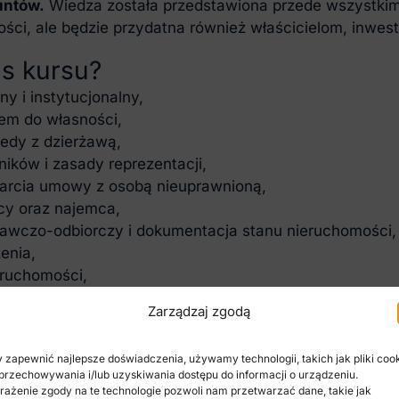
untów.
Wiedza została przedstawiona przede wszystkim
ści, ale będzie przydatna również właścicielom, inwes
s kursu?
y i instytucjonalny,
iem do własności,
edy z dzierżawą,
ków i zasady reprezentacji,
warcia umowy z osobą nieuprawnioną,
cy oraz najemca,
zdawczo-odbiorczy i dokumentacja stanu nieruchomości,
enia,
eruchomości,
zieć umowę najmu.
Zarządzaj zgodą
mie komercyjnym
 zapewnić najlepsze doświadczenia, używamy technologii, takich jak pliki cook
przechowywania i/lub uzyskiwania dostępu do informacji o urządzeniu.
rną lekcję o najmie nieruchomości wykorzystywanych pr
ażenie zgody na te technologie pozwoli nam przetwarzać dane, takie jak