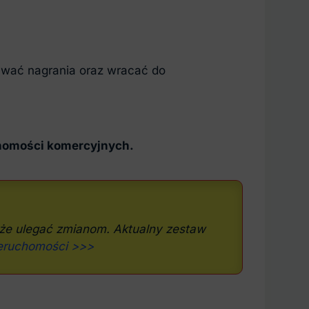
ywać nagrania oraz wracać do
chomości komercyjnych.
może ulegać zmianom. Aktualny zestaw
eruchomości >>>