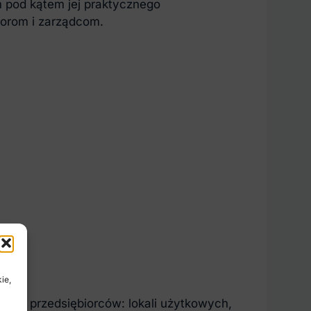
 pod kątem jej praktycznego
torom i zarządcom.
ie,
zez przedsiębiorców: lokali użytkowych,