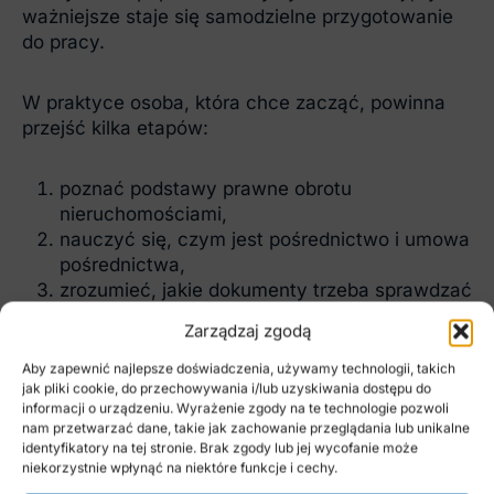
ważniejsze staje się samodzielne przygotowanie
do pracy.
W praktyce osoba, która chce zacząć, powinna
przejść kilka etapów:
poznać podstawy prawne obrotu
nieruchomościami,
nauczyć się, czym jest pośrednictwo i umowa
pośrednictwa,
zrozumieć, jakie dokumenty trzeba sprawdzać
przy mieszkaniu, domu lub działce,
Zarządzaj zgodą
nauczyć się rozmawiać ze sprzedającymi i
kupującymi,
Aby zapewnić najlepsze doświadczenia, używamy technologii, takich
jak pliki cookie, do przechowywania i/lub uzyskiwania dostępu do
poznać techniki pozyskiwania ofert,
informacji o urządzeniu. Wyrażenie zgody na te technologie pozwoli
nauczyć się prezentowania nieruchomości i
nam przetwarzać dane, takie jak zachowanie przeglądania lub unikalne
prowadzenia negocjacji,
identyfikatory na tej stronie. Brak zgody lub jej wycofanie może
zobaczyć, jak wygląda praktyczny proces od
niekorzystnie wpłynąć na niektóre funkcje i cechy.
przyjęcia oferty do aktu notarialnego.