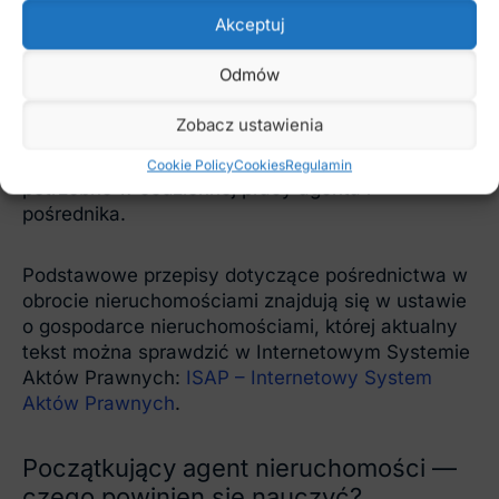
Akceptuj
Osoby, które chcą potraktować zawód poważnie,
Odmów
powinny szczególnie zadbać o podstawy prawne.
Właśnie dlatego przydatny może być
szkolenia z
Zobacz ustawienia
prawa w obrocie nieruchomościami
, który pomaga
uporządkować najważniejsze zagadnienia prawne
Cookie Policy
Cookies
Regulamin
potrzebne w codziennej pracy agenta i
pośrednika.
Podstawowe przepisy dotyczące pośrednictwa w
obrocie nieruchomościami znajdują się w ustawie
o gospodarce nieruchomościami, której aktualny
tekst można sprawdzić w Internetowym Systemie
Aktów Prawnych:
ISAP – Internetowy System
Aktów Prawnych
.
Początkujący agent nieruchomości —
czego powinien się nauczyć?