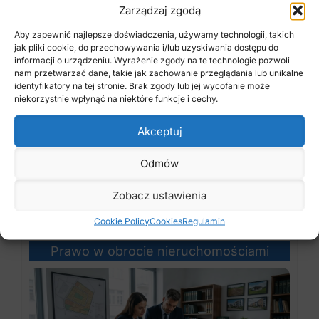
Zarządzaj zgodą
Aby zapewnić najlepsze doświadczenia, używamy technologii, takich
jak pliki cookie, do przechowywania i/lub uzyskiwania dostępu do
informacji o urządzeniu. Wyrażenie zgody na te technologie pozwoli
nam przetwarzać dane, takie jak zachowanie przeglądania lub unikalne
identyfikatory na tej stronie. Brak zgody lub jej wycofanie może
niekorzystnie wpłynąć na niektóre funkcje i cechy.
Kurs pośrednika nieruchomości online,
który sprawdzi się także jako praktyczny
Akceptuj
kurs agenta nieruchomości. Prawo, ...
Odmów
Dowiedz się więcej →
Zobacz ustawienia
1 100,00
Cookie Policy
Cookies
Regulamin
Prawo w obrocie nieruchomościami