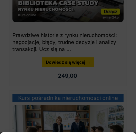
Prawdziwe historie z rynku nieruchomości:
negocjacje, błędy, trudne decyzje i analizy
transakcji. Ucz się na ...
Dowiedz się więcej →
249,00
Kurs pośrednika nieruchomości online