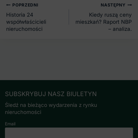
Nawigacja
POPRZEDNI
NASTĘPNY
wpisu
Historia 24
Kiedy ruszą ceny
współwłaścicieli
mieszkań? Raport NBP
nieruchomości
– analiza.
SUBSKRYBUJ NASZ BIULETYN
Śledź na bieżąco wydarzenia z rynku
nieruchomości
Email