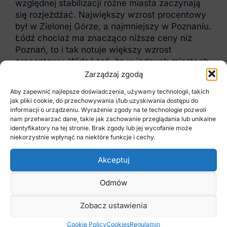
względnej stabilizacji różne miasta zaczynają
się rozjeżdżać. Największy wzrost procentowy
był w Zielonej Górze, a najmniejszy w Poznaniu.
Łódź chociaż ma znacząco niższe ceny niż
Poznań, to i tak notuje większy wzrost
procentowy. Widać też, że w jednych miastach
mamy już spadki, a w innych nadal wzrosty.
Zarządzaj zgodą
Aby zapewnić najlepsze doświadczenia, używamy technologii, takich
jak pliki cookie, do przechowywania i/lub uzyskiwania dostępu do
Jeśli chcesz nie tylko czytać o rynku, ale też
informacji o urządzeniu. Wyrażenie zgody na te technologie pozwoli
zdobyć praktyczne umiejętności – zobacz
nam przetwarzać dane, takie jak zachowanie przeglądania lub unikalne
nasze kursy online. Wybrałem dla Ciebie 3
identyfikatory na tej stronie. Brak zgody lub jej wycofanie może
niekorzystnie wpłynąć na niektóre funkcje i cechy.
szkolenia, które szczególnie pomogą w pracy
agenta i inwestora.
Akceptuj
Odmów
Kurs pośrednika nieruchomości online
Zobacz ustawienia
Cookie Policy
Cookies
Regulamin