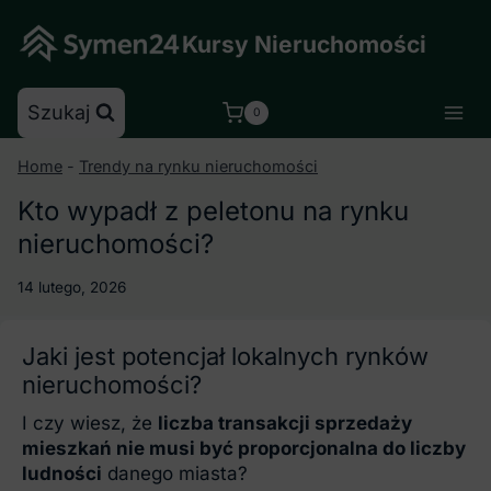
Skip
to
Kursy Nieruchomości
content
Szukaj
0
Home
-
Trendy na rynku nieruchomości
Kto wypadł z peletonu na rynku
nieruchomości?
14 lutego, 2026
Jaki jest potencjał lokalnych rynków
nieruchomości?
I czy wiesz, że
liczba transakcji sprzedaży
mieszkań nie musi być proporcjonalna do liczby
ludności
danego miasta?