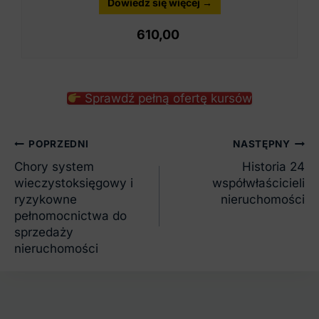
Dowiedz się więcej →
610,00
Sprawdź pełną ofertę kursów
Nawigacja
POPRZEDNI
NASTĘPNY
wpisu
Chory system
Historia 24
wieczystoksięgowy i
współwłaścicieli
ryzykowne
nieruchomości
pełnomocnictwa do
sprzedaży
nieruchomości