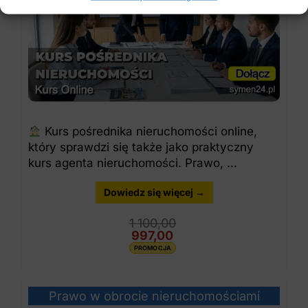
Kurs pośrednika nieruchomości online,
który sprawdzi się także jako praktyczny
kurs agenta nieruchomości. Prawo, ...
Dowiedz się więcej →
1 100,00
997,00
PROMOCJA
Prawo w obrocie nieruchomościami